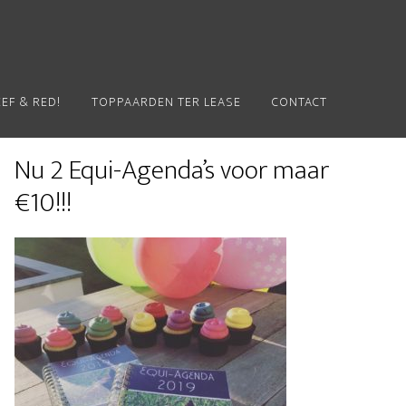
EEF & RED!
TOPPAARDEN TER LEASE
CONTACT
Primaire
Nu 2 Equi-Agenda’s voor maar
Sidebar
€10!!!