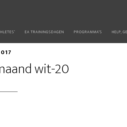
THLETES’
EA TRAININGSDAGEN
PROGRAMMA’S
HELP, G
2017
maand wit-20