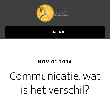
Door
Spring
naar
naar
de
de
hoofd
eerste
inhoud
sidebar
MENU
NOV 01 2014
Communicatie, wat
is het verschil?