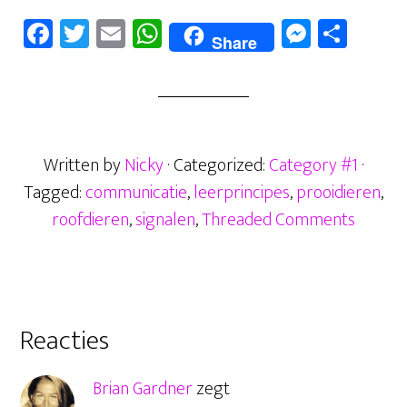
Fa
T
E
W
M
D
Share
ce
wi
m
ha
es
el
b
tt
ail
ts
se
en
oo
er
A
n
k
p
ge
Written by
Nicky
· Categorized:
Category #1
·
p
r
Tagged:
communicatie
,
leerprincipes
,
prooidieren
,
roofdieren
,
signalen
,
Threaded Comments
Lees
Reacties
Interacties
Brian Gardner
zegt