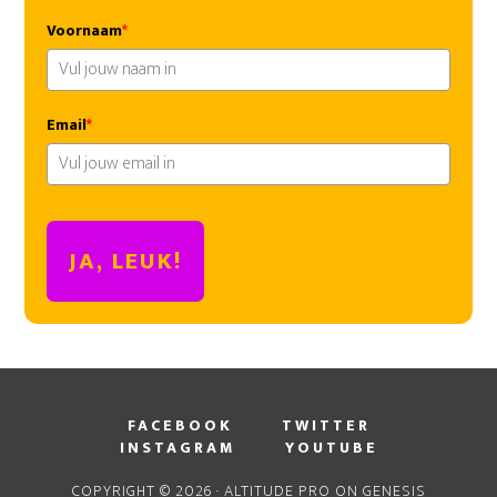
Voornaam
*
Email
*
JA, LEUK!
FACEBOOK
TWITTER
INSTAGRAM
YOUTUBE
COPYRIGHT © 2026 ·
ALTITUDE PRO
ON
GENESIS