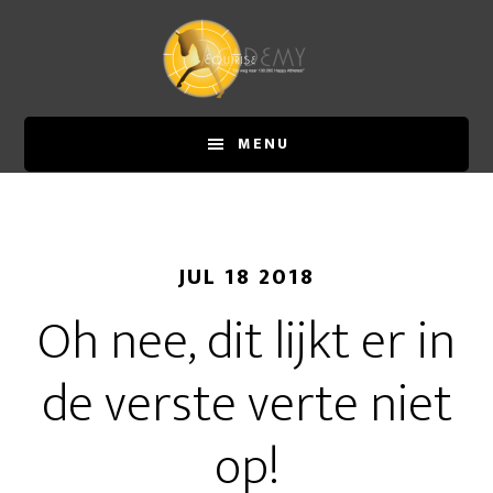
Door
Spring
naar
naar
de
de
hoofd
eerste
inhoud
sidebar
MENU
JUL 18 2018
Oh nee, dit lijkt er in
de verste verte niet
op!