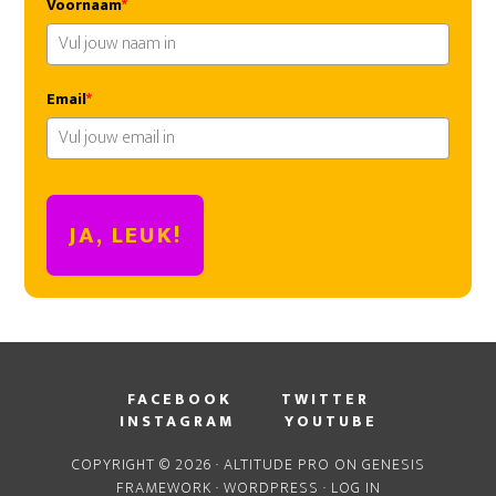
Voornaam
*
Email
*
JA, LEUK!
FACEBOOK
TWITTER
INSTAGRAM
YOUTUBE
COPYRIGHT © 2026 ·
ALTITUDE PRO
ON
GENESIS
FRAMEWORK
·
WORDPRESS
·
LOG IN