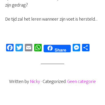
zijn gedrag?
De tijd zal het leren wanneer zijn voet is hersteld…
Fa
T
E
W
M
D
Share
ce
wi
m
ha
es
el
b
tt
ail
ts
se
en
oo
er
A
n
k
p
ge
Written by
Nicky
· Categorized:
Geen categorie
p
r