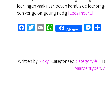
leerlingen vaak naar boven komt is de leeromg
overL
een veilige omgeving nodig
[Lees meer…]
wat
Fa
T
E
W
M
is
Share
ce
wi
m
ha
es
e
van
b
tt
ail
ts
se
e
belan
oo
er
A
n
k
p
ge
Written by
Nicky
· Categorized:
Category #1
· 
p
r
paardentypen
,
v