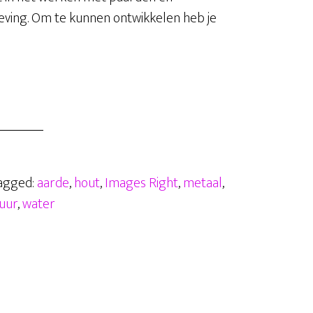
eving. Om te kunnen ontwikkelen heb je
eefomstandigheden,
D
l
n
g?
Tagged:
aarde
,
hout
,
Images Right
,
metaal
,
uur
,
water