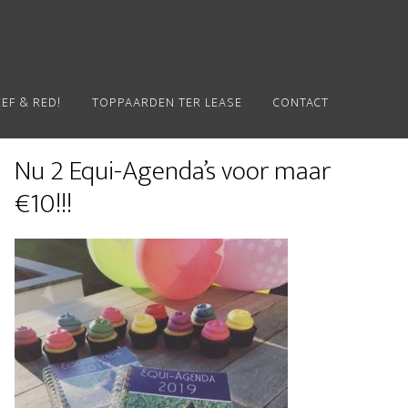
EEF & RED!
TOPPAARDEN TER LEASE
CONTACT
Primaire
Nu 2 Equi-Agenda’s voor maar
Sidebar
€10!!!