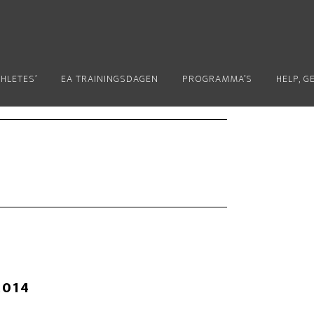
THLETES’
EA TRAININGSDAGEN
PROGRAMMA’S
HELP, G
2014