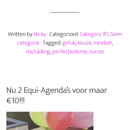
ce
wi
m
ha
es
el
het
b
tt
ail
ts
se
en
eigenlijk
oo
er
A
n
en
k
hoe
p
ge
Written by
Nicky
· Categorized:
Category #1
,
Geen
gebruik
p
r
categorie
· Tagged:
geluk
,
keuze
,
mindset
,
je
mislukking
,
perfectionisme
,
succes
het?
Primaire
Nu 2 Equi-Agenda’s voor maar
Sidebar
€10!!!