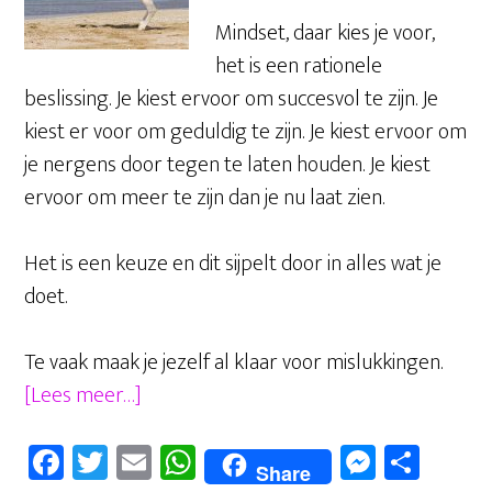
Mindset, daar kies je voor,
het is een rationele
beslissing. Je kiest ervoor om succesvol te zijn. Je
kiest er voor om geduldig te zijn. Je kiest ervoor om
je nergens door tegen te laten houden. Je kiest
ervoor om meer te zijn dan je nu laat zien.
Het is een keuze en dit sijpelt door in alles wat je
doet.
Te vaak maak je jezelf al klaar voor mislukkingen.
overMindset,
[Lees meer…]
wat
Fa
T
E
W
M
D
is
Share