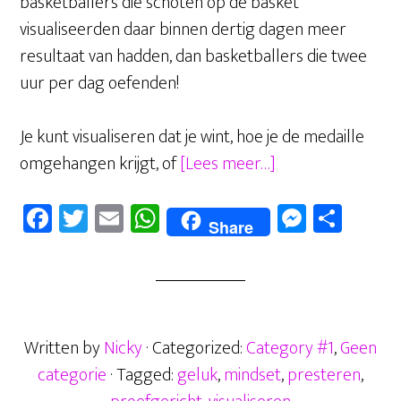
basketballers die schoten op de basket
visualiseerden daar binnen dertig dagen meer
resultaat van hadden, dan basketballers die twee
uur per dag oefenden!
Je kunt visualiseren dat je wint, hoe je de medaille
overVisualiseren,
omgehangen krijgt, of
[Lees meer…]
hoe
Fa
T
E
W
M
D
doe
Share
ce
wi
m
ha
es
el
je
b
tt
ail
ts
se
en
dat?
oo
er
A
n
Lees
k
p
hier!
ge
Written by
Nicky
· Categorized:
Category #1
,
Geen
p
r
categorie
· Tagged:
geluk
,
mindset
,
presteren
,