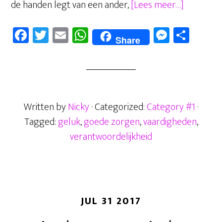
overGeluk
de handen legt van een ander,
[Lees meer…]
wanneer
Fa
T
E
W
M
D
ben
Share
ce
wi
m
ha
es
el
jij
b
tt
ail
ts
se
en
gelukkig?
oo
er
A
n
Wanneer
k
p
ge
jouw
Written by
Nicky
· Categorized:
Category #1
·
paard?
p
r
Tagged:
geluk
,
goede zorgen
,
vaardigheden
,
verantwoordelijkheid
JUL 31 2017