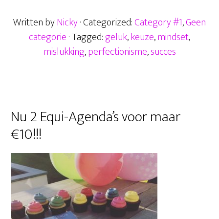
k
hoe
p
ge
Written by
Nicky
· Categorized:
Category #1
,
Geen
gebruik
p
r
categorie
· Tagged:
geluk
,
keuze
,
mindset
,
je
mislukking
,
perfectionisme
,
succes
het?
Primaire
Nu 2 Equi-Agenda’s voor maar
Sidebar
€10!!!