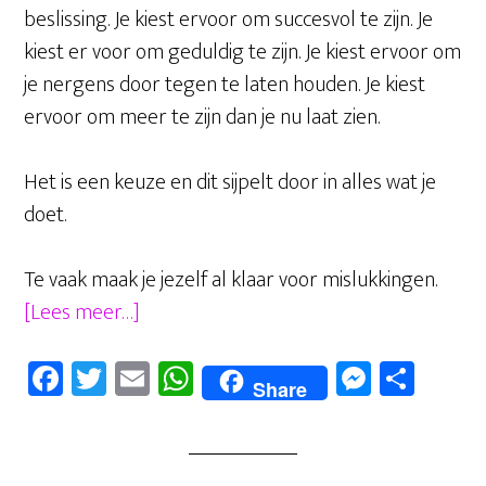
beslissing. Je kiest ervoor om succesvol te zijn. Je
kiest er voor om geduldig te zijn. Je kiest ervoor om
je nergens door tegen te laten houden. Je kiest
ervoor om meer te zijn dan je nu laat zien.
Het is een keuze en dit sijpelt door in alles wat je
doet.
Te vaak maak je jezelf al klaar voor mislukkingen.
overMindset,
[Lees meer…]
wat
Fa
T
E
W
M
D
is
Share
ce
wi
m
ha
es
el
het
b
tt
ail
ts
se
en
eigenlijk
oo
er
A
n
en