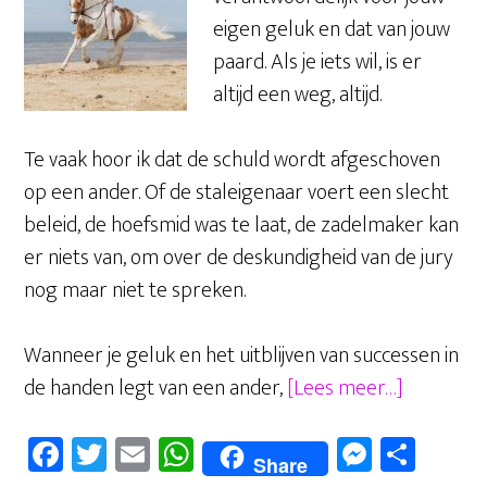
eigen geluk en dat van jouw
paard. Als je iets wil, is er
altijd een weg, altijd.
Te vaak hoor ik dat de schuld wordt afgeschoven
op een ander. Of de staleigenaar voert een slecht
beleid, de hoefsmid was te laat, de zadelmaker kan
er niets van, om over de deskundigheid van de jury
nog maar niet te spreken.
Wanneer je geluk en het uitblijven van successen in
overGeluk
de handen legt van een ander,
[Lees meer…]
wanneer
Fa
T
E
W
M
D
ben
Share
jij