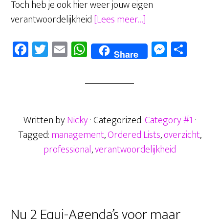
Toch heb je ook hier weer jouw eigen
overManagement,
verantwoordelijkheid
[Lees meer…]
wat
Fa
T
E
W
M
D
houdt
Share
ce
wi
m
ha
es
el
dit
b
tt
ail
ts
se
en
eigenijk
oo
er
A
n
in?
k
p
ge
Written by
Nicky
· Categorized:
Category #1
·
p
r
Tagged:
management
,
Ordered Lists
,
overzicht
,
professional
,
verantwoordelijkheid
Primaire
Nu 2 Equi-Agenda’s voor maar