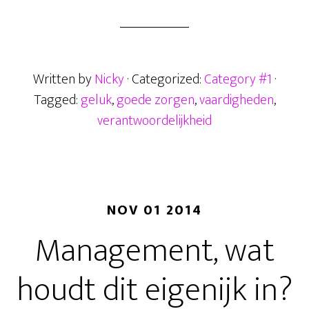
ce
wi
m
ha
es
el
b
tt
ail
ts
se
en
gelukkig?
oo
er
A
n
Wanneer
k
p
ge
jouw
Written by
Nicky
· Categorized:
Category #1
·
paard?
p
r
Tagged:
geluk
,
goede zorgen
,
vaardigheden
,
verantwoordelijkheid
NOV 01 2014
Management, wat
houdt dit eigenijk in?