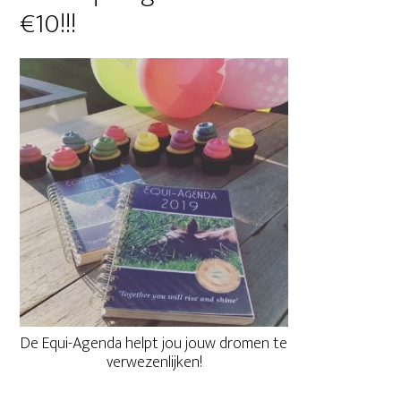
Sidebar
€10!!!
De Equi-Agenda helpt jou jouw dromen te
verwezenlijken!