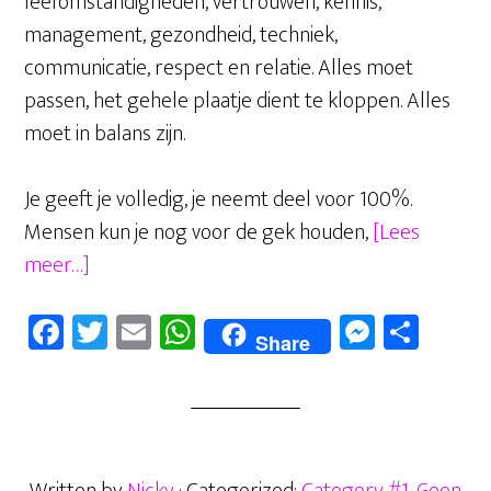
leefomstandigheden, vertrouwen, kennis,
management, gezondheid, techniek,
communicatie, respect en relatie. Alles moet
passen, het gehele plaatje dient te kloppen. Alles
moet in balans zijn.
Je geeft je volledig, je neemt deel voor 100%.
Mensen kun je nog voor de gek houden,
[Lees
overPresteren
meer…]
kun
Fa
T
E
W
M
D
je
Share
ce
wi
m
ha
es
el
leren,
b
tt
ail
ts
se
en
begin
oo
er
A
n
vandaag
k
nog!
p
ge