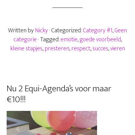
b
tt
ail
ts
se
en
begin
oo
er
A
n
vandaag
k
nog!
p
ge
Written by
Nicky
· Categorized:
Category #1
,
Geen
p
r
categorie
· Tagged:
emotie
,
goede voorbeeld
,
kleine stapjes
,
presteren
,
respect
,
succes
,
vieren
Primaire
Nu 2 Equi-Agenda’s voor maar
Sidebar
€10!!!