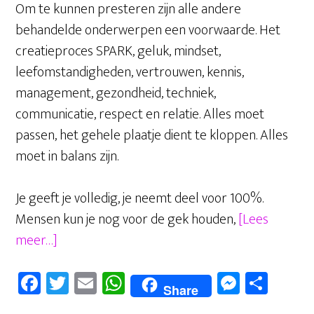
Om te kunnen presteren zijn alle andere
behandelde onderwerpen een voorwaarde. Het
creatieproces SPARK, geluk, mindset,
leefomstandigheden, vertrouwen, kennis,
management, gezondheid, techniek,
communicatie, respect en relatie. Alles moet
passen, het gehele plaatje dient te kloppen. Alles
moet in balans zijn.
Je geeft je volledig, je neemt deel voor 100%.
Mensen kun je nog voor de gek houden,
[Lees
overPresteren
meer…]
kun
Fa
T
E
W
M
D
je
Share
ce
wi
m
ha
es
el
leren,