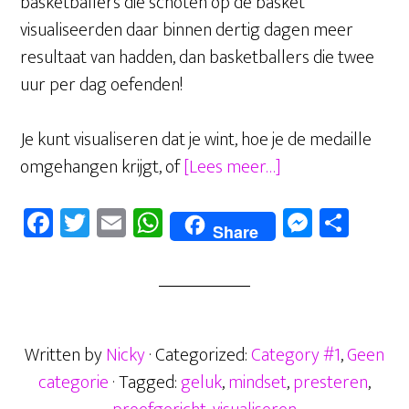
basketballers die schoten op de basket
visualiseerden daar binnen dertig dagen meer
resultaat van hadden, dan basketballers die twee
uur per dag oefenden!
Je kunt visualiseren dat je wint, hoe je de medaille
overVisualiseren,
omgehangen krijgt, of
[Lees meer…]
hoe
Fa
T
E
W
M
D
doe
Share
ce
wi
m
ha
es
el
je
b
tt
ail
ts
se
en
dat?
oo
er
A
n
Lees
k
p
hier!
ge
Written by
Nicky
· Categorized:
Category #1
,
Geen
p
r
categorie
· Tagged:
geluk
,
mindset
,
presteren
,